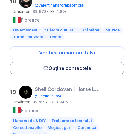
18
@valentinanafornitaofficial
Urmăritori:
39,678
• ER:
1.8%
Florence
Divertisment
Călătorii cultura...
Cântăreț
Muzică
Turneu muzical
Teatru
Verifică urmăritorii falși
Obține contactele
Shell Cordovan | Horse Leather
19
@shellcordovan
Urmăritori:
33,415
• ER:
0.84%
Florence
Handmade & DIY
Prelucrarea lemnului
Colecționabile
Meșteșuguri
Ceramică