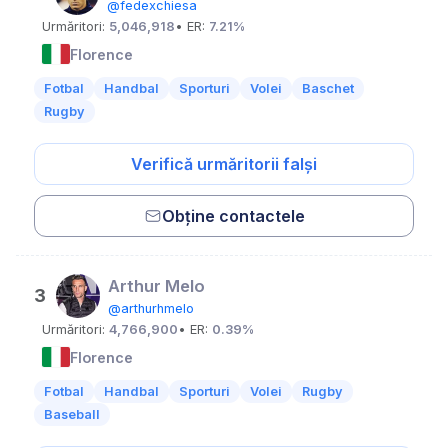
@fedexchiesa
Urmăritori:
5,046,918
• ER:
7.21%
Florence
Fotbal
Handbal
Sporturi
Volei
Baschet
Rugby
Verifică urmăritorii falși
Obține contactele
Arthur Melo
3
@arthurhmelo
Urmăritori:
4,766,900
• ER:
0.39%
Florence
Fotbal
Handbal
Sporturi
Volei
Rugby
Baseball