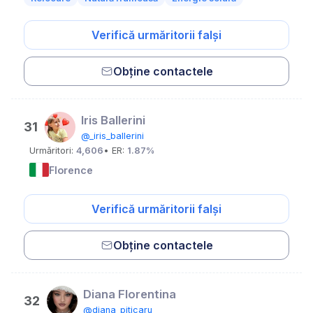
Verifică urmăritorii falși
Obține contactele
Iris Ballerini
31
@_iris_ballerini
Urmăritori:
4,606
• ER:
1.87%
Florence
Verifică urmăritorii falși
Obține contactele
Diana Florentina
32
@diana_piticaru