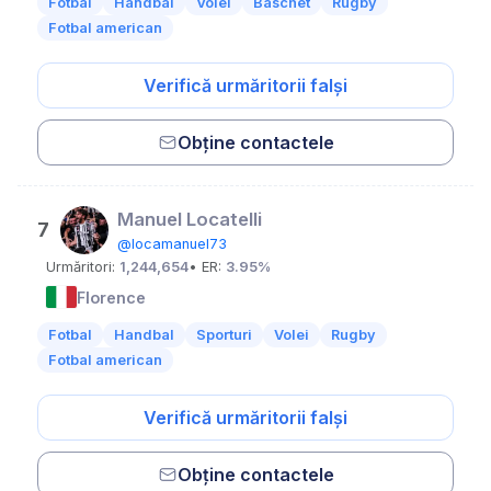
Fotbal
Handbal
Volei
Baschet
Rugby
Fotbal american
Verifică urmăritorii falși
Obține contactele
Manuel Locatelli
7
@locamanuel73
Urmăritori:
1,244,654
• ER:
3.95%
Florence
Fotbal
Handbal
Sporturi
Volei
Rugby
Fotbal american
Verifică urmăritorii falși
Obține contactele