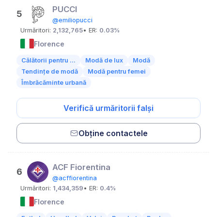
PUCCI
5
@emiliopucci
Urmăritori:
2,132,765
• ER:
0.03%
Florence
Călătorii pentru ...
Modă de lux
Modă
Tendințe de modă
Modă pentru femei
Îmbrăcăminte urbană
Verifică urmăritorii falși
Obține contactele
ACF Fiorentina
6
@acffiorentina
Urmăritori:
1,434,359
• ER:
0.4%
Florence