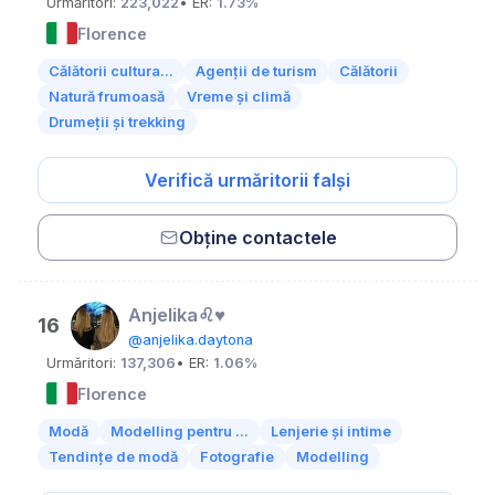
Urmăritori:
223,022
• ER:
1.73%
Florence
Călătorii cultura...
Agenții de turism
Călătorii
Natură frumoasă
Vreme și climă
Drumeții și trekking
Verifică urmăritorii falși
Obține contactele
Anjelika♌♥️
16
@anjelika.daytona
Urmăritori:
137,306
• ER:
1.06%
Florence
Modă
Modelling pentru ...
Lenjerie și intime
Tendințe de modă
Fotografie
Modelling