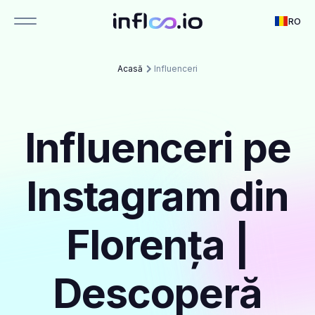
RO
Acasă
Influenceri
Influenceri pe
Instagram din
Florența |
Descoperă