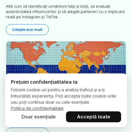
Află cum să identificați urmăritorii falși și boții, să evaluați
autenticitatea influencerilor și să alegeți parteneri cu o implicare
reală pe Instagram și TikTok.
Citește mai mult
Prețuim confidențialitatea ta
Folosim cookie-uri pentru a analiza traficul și a-ți
îmbunătăți experiența. Poți accepta toate cookie-urile
Care sunt țările cu cele mai mari rate de engagement ale
influencerilor pe Instagram și TikTok?
sau poți continua doar cu cele esențiale.
Politica de confidențialitate
Medianele Instagram pe țări variază de 24 de ori, iar TikTok de
3,6 ori, iar clasamentele de piață se suprapun abia între
Doar esențiale
Acceptă toate
platforme. Iată cum să folosești aceste benchmark-uri fără să le
dezinterpretezi.