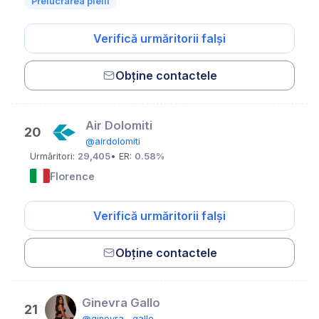
Prelucrarea pielii
Verifică urmăritorii falși
Obține contactele
Air Dolomiti
20
@airdolomiti
Urmăritori:
29,405
• ER:
0.58%
Florence
Verifică urmăritorii falși
Obține contactele
Ginevra Gallo
21
@ginevra__gallo