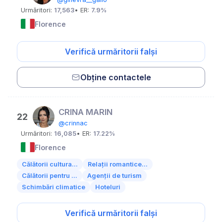
Urmăritori:
17,563
• ER:
7.9%
Florence
Verifică urmăritorii falși
Obține contactele
CRINA MARIN
22
@crinnac
Urmăritori:
16,085
• ER:
17.22%
Florence
Călătorii cultura...
Relații romantice...
Călătorii pentru ...
Agenții de turism
Schimbări climatice
Hoteluri
Verifică urmăritorii falși