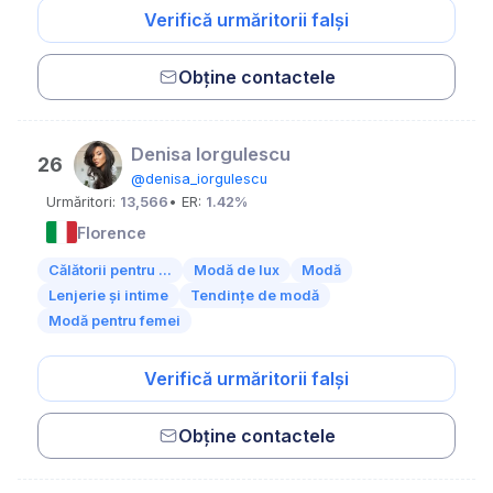
Verifică urmăritorii falși
Obține contactele
Denisa Iorgulescu
26
@denisa_iorgulescu
Urmăritori:
13,566
• ER:
1.42%
Florence
Călătorii pentru ...
Modă de lux
Modă
Lenjerie și intime
Tendințe de modă
Modă pentru femei
Verifică urmăritorii falși
Obține contactele