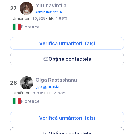
mirunavintila
27
@mirunavintila
Urmăritori:
10,525
• ER:
1.66%
Florence
Verifică urmăritorii falși
Obține contactele
Olga Rastashanu
28
@olggarasta
Urmăritori:
8,816
• ER:
2.63%
Florence
Verifică urmăritorii falși
Obține contactele