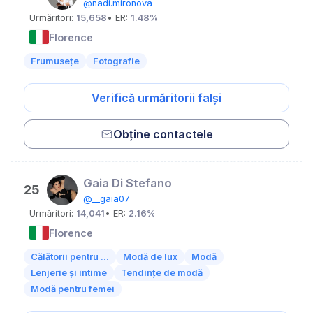
@nadi.mironova
Urmăritori:
15,658
• ER:
1.48%
Florence
Frumusețe
Fotografie
Verifică urmăritorii falși
Obține contactele
Gaia Di Stefano
25
@__gaia07
Urmăritori:
14,041
• ER:
2.16%
Florence
Călătorii pentru ...
Modă de lux
Modă
Lenjerie și intime
Tendințe de modă
Modă pentru femei