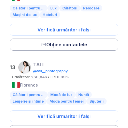
Călătorii pentru ...
Lux
Călătorii
Relocare
Mașini de lux
Hoteluri
Verifică urmăritorii falși
Obține contactele
TALI
13
@tali__photography
Urmăritori:
260,846
• ER:
0.99%
Florence
Călătorii pentru ...
Modă de lux
Nuntă
Lenjerie și intime
Modă pentru femei
Bijuterii
Verifică urmăritorii falși