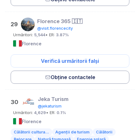
Florence 365 🇮🇹
29
@visit.florencecity
Urmăritori:
5,544
• ER:
3.87%
Florence
Verifică urmăritorii falși
Obține contactele
Jeka Turism
30
@jekaturism
Urmăritori:
4,629
• ER:
0.1%
Florence
Călătorii cultura...
Agenții de turism
Călătorii
Relocare
Natură frumoasă
Energie solară