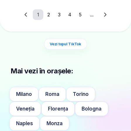
1
2
3
4
5
...
Vezi topul TikTok
Mai vezi în orașele:
Milano
Roma
Torino
Veneția
Florența
Bologna
Naples
Monza