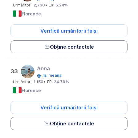
Urmăritori:
2,730
• ER:
5.24%
Florence
Verifică urmăritorii falși
Obține contactele
Anna
33
@_its_meana
Urmăritori:
1,150
• ER:
24.79%
Florence
Verifică urmăritorii falși
Obține contactele