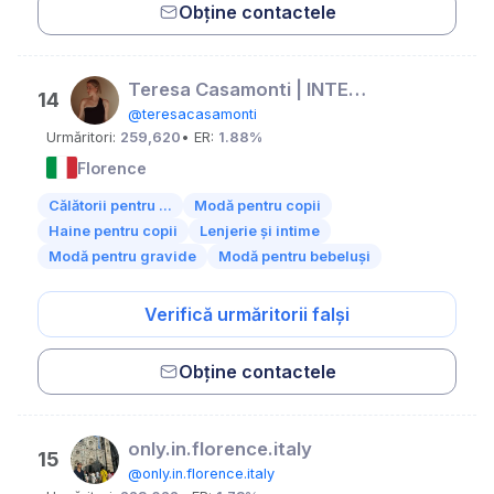
Obține contactele
Teresa Casamonti | INTERIOR | FAMILY | FASHION
14
@teresacasamonti
Urmăritori:
259,620
• ER:
1.88%
Florence
Călătorii pentru ...
Modă pentru copii
Haine pentru copii
Lenjerie și intime
Modă pentru gravide
Modă pentru bebeluși
Verifică urmăritorii falși
Obține contactele
only.in.florence.italy
15
@only.in.florence.italy