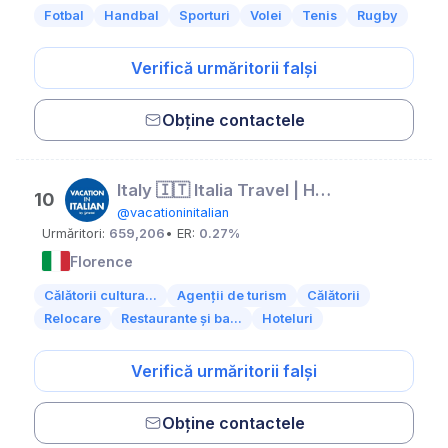
Fotbal
Handbal
Sporturi
Volei
Tenis
Rugby
Verifică urmăritorii falși
Obține contactele
Italy 🇮🇹 Italia Travel | Hotels | Food | Tips
10
@vacationinitalian
Urmăritori:
659,206
• ER:
0.27%
Florence
Călătorii cultura...
Agenții de turism
Călătorii
Relocare
Restaurante și ba...
Hoteluri
Verifică urmăritorii falși
Obține contactele