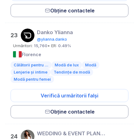
Obține contactele
Danko Ylianna
23
@ylianna.danko
Urmăritori:
15,760
• ER:
0.49%
Florence
Călătorii pentru ...
Modă de lux
Modă
Lenjerie și intime
Tendințe de modă
Modă pentru femei
Verifică urmăritorii falși
Obține contactele
WEDDING & EVENT PLANNER | Nadezhda Mironova
24