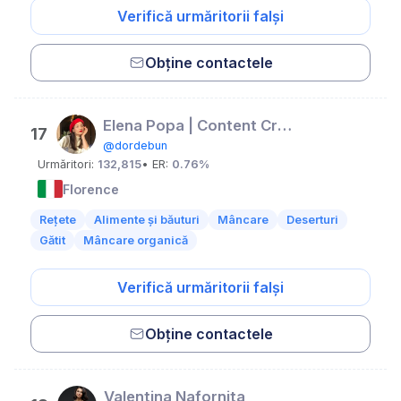
Verifică urmăritorii falși
Obține contactele
Elena Popa | Content Creator | Food Vlogger MD🇲🇩
17
@dordebun
Urmăritori:
132,815
• ER:
0.76%
Florence
Rețete
Alimente și băuturi
Mâncare
Deserturi
Gătit
Mâncare organică
Verifică urmăritorii falși
Obține contactele
Valentina Nafornita