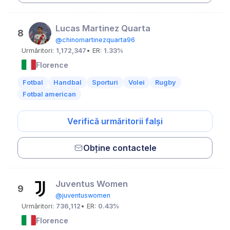
Lucas Martinez Quarta
8
@chinomartinezquarta96
Urmăritori:
1,172,347
• ER:
1.33%
Florence
Fotbal
Handbal
Sporturi
Volei
Rugby
Fotbal american
Verifică urmăritorii falși
Obține contactele
Juventus Women
9
@juventuswomen
Urmăritori:
736,112
• ER:
0.43%
Florence