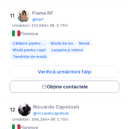
Fiama RF
11
@fiarf
Urmăritori:
513,999
• ER:
0.75%
Florence
Călătorii pentru ...
Modă de lux
Modă
Modă pentru copii
Lenjerie și intime
Tendințe de modă
Verifică urmăritorii falși
Obține contactele
Riccardo Capotosti
12
@riccardocapotosti
Urmăritori:
268,284
• ER:
2.75%
Florence