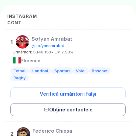
INSTAGRAM
CONT
Sofyan Amrabat
1
@sofyanamrabat
Urmăritori:
5,146,153
• ER:
2.53%
Florence
Fotbal
Handbal
Sporturi
Volei
Baschet
Rugby
Verifică urmăritorii falși
Obține contactele
Federico Chiesa
2