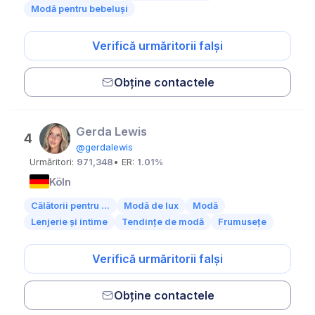
Modă pentru bebeluși
Verifică urmăritorii falși
Obține contactele
Gerda Lewis
4
@gerdalewis
Urmăritori:
971,348
• ER:
1.01%
Köln
Călătorii pentru ...
Modă de lux
Modă
Lenjerie și intime
Tendințe de modă
Frumusețe
Verifică urmăritorii falși
Obține contactele