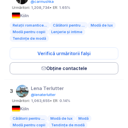
@carmushka
Urmăritori:
1,208,734
• ER:
1.65%
Köln
Relații romantice...
Călătorii pentru ...
Modă de lux
Modă pentru copii
Lenjerie și intime
Tendințe de modă
Verifică urmăritorii falși
Obține contactele
Lena Terlutter
3
@lenaterlutter
Urmăritori:
1,063,655
• ER:
0.14%
Köln
Călătorii pentru ...
Modă de lux
Modă
Modă pentru copii
Tendințe de modă