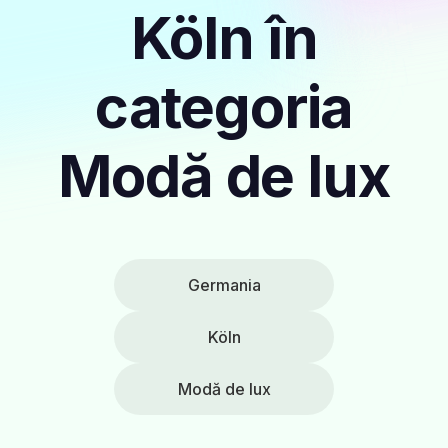
Köln în
categoria
Modă de lux
Germania
Köln
Modă de lux