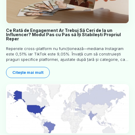
Ce Rată de Engagement Ar Trebui Să Ceri de la un
Influencer? Modul Pas cu Pas să Îți Stabilești Propriul
Reper
Reperele cross-platform nu funcționează—mediana Instagram
este 0,51% iar TikTok este 9,05%. Învață cum să construiești
praguri specifice platformei, ajustate după țară și categorie, care
previzionează cu adevărat performanța.
Citește mai mult