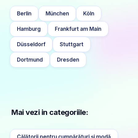
Berlin
München
Köln
Hamburg
Frankfurt am Main
Düsseldorf
Stuttgart
Dortmund
Dresden
Mai vezi in categoriile:
Călătorii pentru cumpărături și modă