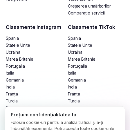
Creșterea urmăritorilor
Comparație servicii
Clasamente Instagram
Clasamente TikTok
Spania
Spania
Statele Unite
Statele Unite
Ucraina
Ucraina
Marea Britanie
Marea Britanie
Portugalia
Portugalia
Italia
Italia
Germania
Germania
India
India
Franța
Franța
Turcia
Turcia
Brazilia
Brazilia
Prețuim confidențialitatea ta
Mexic
Mexic
Argentina
Argentina
Folosim cookie-uri pentru a analiza traficul și a-ți
îmbunătăți experiența. Poți accepta toate cookie-urile
Indonezia
Indonezia