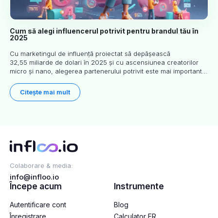
Cum să alegi influencerul potrivit pentru brandul tău în
2025
Cu marketingul de influență proiectat să depășească
32,55 miliarde de dolari în 2025 și cu ascensiunea creatorilor
micro și nano, alegerea partenerului potrivit este mai importantă
ca niciodată. Acest ghid practic ajută companiile să identifice
influenceri care se aliniază cu adevărat obiectivelor și valorilor
Citește mai mult
lor.
Colaborare & media:
info@infloo.io
Începe acum
Instrumente
Autentificare cont
Blog
Înregistrare
Calculator ER