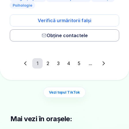
Psihologie
Verifică urmăritorii falși
Obține contactele
1
2
3
4
5
...
Vezi topul TikTok
Mai vezi în orașele: