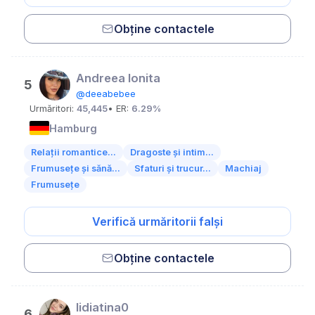
Obține contactele
Andreea Ionita
5
@deeabebee
Urmăritori:
45,445
• ER:
6.29%
Hamburg
Relații romantice...
Dragoste și intim...
Frumusețe și sănă...
Sfaturi și trucur...
Machiaj
Frumusețe
Verifică urmăritorii falși
Obține contactele
lidiatina0
6