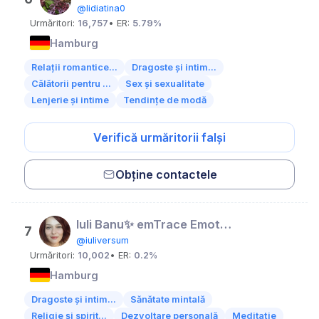
@lidiatina0
Urmăritori:
16,757
• ER:
5.79%
Hamburg
Relații romantice...
Dragoste și intim...
Călătorii pentru ...
Sex și sexualitate
Lenjerie și intime
Tendințe de modă
Verifică urmăritorii falși
Obține contactele
Iuli Banu✨ emTrace Emotionscoach
7
@iuliversum
Urmăritori:
10,002
• ER:
0.2%
Hamburg
Dragoste și intim...
Sănătate mintală
Religie și spirit...
Dezvoltare personală
Meditație