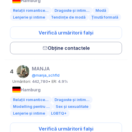
Hamburg
Relații romantice...
Dragoste și intim...
Modă
Lenjerie și intime
Tendințe de modă
Ținută formală
Verifică urmăritorii falși
Obține contactele
MANJA
4
@manja_schfld
Urmăritori:
442,780
• ER:
4.9%
Hamburg
Relații romantice...
Dragoste și intim...
Modelling pentru ...
Sex și sexualitate
Lenjerie și intime
LGBTQ+
Verifică urmăritorii falși