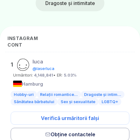
Dragoste și intimitate
INSTAGRAM
CONT
luca
1
@laserluca
Urmăritori:
4,148,841
• ER:
5.03%
Hamburg
Hobby-uri
Relații romantice...
Dragoste și intim...
Sănătatea bărbatului
Sex și sexualitate
LGBTQ+
Verifică urmăritorii falși
Obține contactele