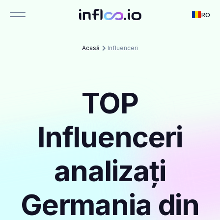
RO
Acasă
Influenceri
TOP
Influenceri
analizați
Germania din