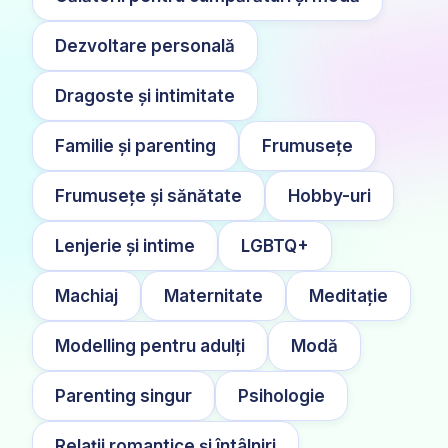
Dezvoltare personală
Dragoste și intimitate
Familie și parenting
Frumusețe
Frumusețe și sănătate
Hobby-uri
Lenjerie și intime
LGBTQ+
Machiaj
Maternitate
Meditație
Modelling pentru adulți
Modă
Parenting singur
Psihologie
Relații romantice și întâlniri