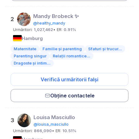
Mandy Brobeck ✨
2
@healthy_mandy
Urmăritori:
1,027,462
• ER:
0.91%
Hamburg
Maternitate
Familie și parenting
Sfaturi și trucur...
Parenting singur
Relații romantice...
Dragoste și intim...
Verifică urmăritorii falși
Obține contactele
Louisa Masciullo
3
@louisa_masciullo
Urmăritori:
866,090
• ER:
10.51%