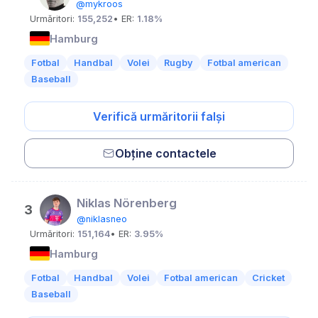
@mykroos
Urmăritori:
155,252
• ER:
1.18%
Hamburg
Fotbal
Handbal
Volei
Rugby
Fotbal american
Baseball
Verifică urmăritorii falși
Obține contactele
Niklas Nörenberg
3
@niklasneo
Urmăritori:
151,164
• ER:
3.95%
Hamburg
Fotbal
Handbal
Volei
Fotbal american
Cricket
Baseball