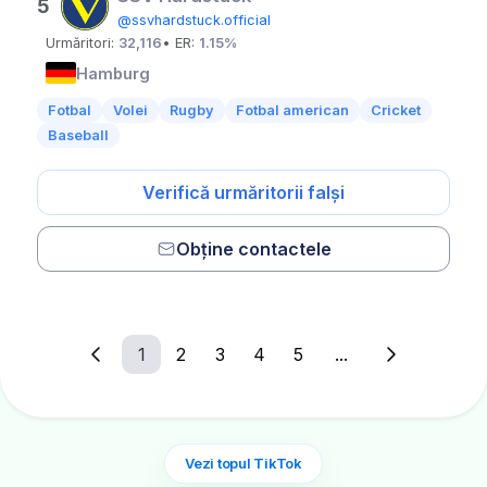
5
@ssvhardstuck.official
Urmăritori:
32,116
• ER:
1.15%
Hamburg
Fotbal
Volei
Rugby
Fotbal american
Cricket
Baseball
Verifică urmăritorii falși
Obține contactele
1
2
3
4
5
...
Vezi topul TikTok