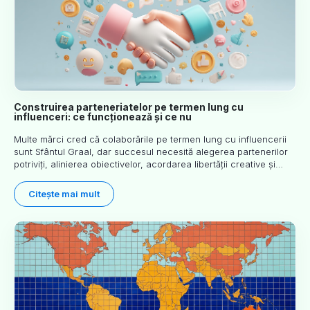
Construirea parteneriatelor pe termen lung cu
influenceri: ce funcționează și ce nu
Multe mărci cred că colaborările pe termen lung cu influencerii
sunt Sfântul Graal, dar succesul necesită alegerea partenerilor
potriviți, alinierea obiectivelor, acordarea libertății creative și
menținerea unei comunicări constante. Acest articol explorează
metode dovedite, greșeli comune și experiențe pentru a te ajuta
Citește mai mult
să decizi dacă parteneriatele pe termen lung sunt potrivite
pentru brandul tău.