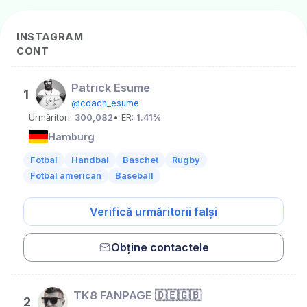
INSTAGRAM
CONT
Patrick Esume
1
@coach_esume
Urmăritori:
300,082
• ER:
1.41%
Hamburg
Fotbal
Handbal
Baschet
Rugby
Fotbal american
Baseball
Verifică urmăritorii falși
Obține contactele
TK8 FANPAGE 🇩🇪🇬🇧
2