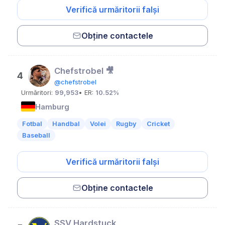
Verifică urmăritorii falși
Obține contactele
Chefstrobel 🎥
4
@chefstrobel
Urmăritori:
99,953
• ER:
10.52%
Hamburg
Fotbal
Handbal
Volei
Rugby
Cricket
Baseball
Verifică urmăritorii falși
Obține contactele
SSV Hardstuck