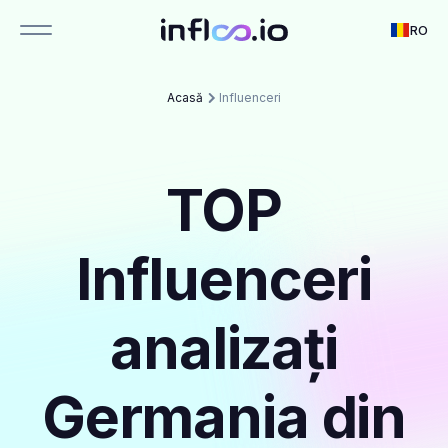
RO
Acasă
Influenceri
TOP
Influenceri
analizați
Germania din